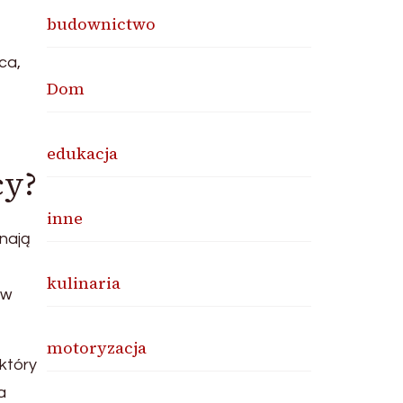
budownictwo
ca,
Dom
edukacja
cy?
inne
nają
kulinaria
 w
motoryzacja
który
a