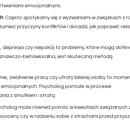
rtwieniami emocjonalnymi.
ch
: Często spotykamy się z wyzwaniami w związkach z r
mieć przyczyny konfliktów i doradzi, jak poprawić rela
k, depresja czy niepokój to problemy, które mogą dotk
 poznawczo-behawioralna, jest skuteczną metodą
nie, zwolnienie pracy czy utraty bliskiej osoby to momen
 emocjonalnych. Psycholog pomoże w procesie
nia z smutkiem i stratą.
sycholog może również pomóc w kwestiach związanych 
oceny czy w radzeniu sobie z strachami przed przyszł