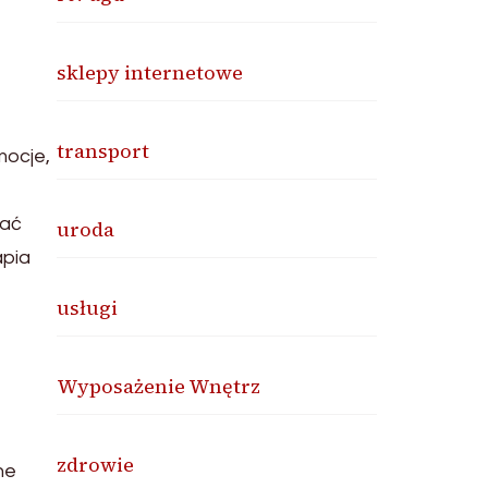
sklepy internetowe
transport
mocje,
dać
uroda
apia
usługi
Wyposażenie Wnętrz
zdrowie
ne