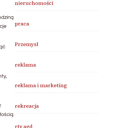
nieruchomości
odziną
praca
cje
Przemysł
nąć
reklama
ty,
reklama i marketing
rekreacja
z
ością.
rtv agd