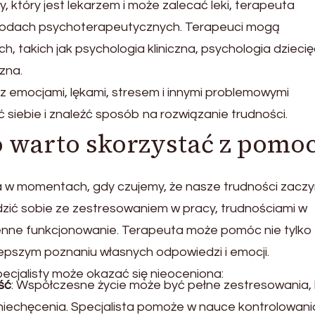
, który jest lekarzem i może zalecać leki, terapeuta
 metodach psychoterapeutycznych. Terapeuci mogą
, takich jak psychologia kliniczna, psychologia dziecię
zna.
 z emocjami, lękami, stresem i innymi problemowymi
siebie i znaleźć sposób na rozwiązanie trudności.
o warto skorzystać z pomo
a w momentach, gdy czujemy, że nasze trudności zaczy
dzić sobie ze zestresowaniem w pracy, trudnościami w
zienne funkcjonowanie. Terapeuta może pomóc nie tylko
lepszym poznaniu własnych odpowiedzi i emocji.
ecjalisty może okazać się nieoceniona:
ść
: Współczesne życie może być pełne zestresowania, 
niechęcenia. Specjalista pomoże w nauce kontrolowani