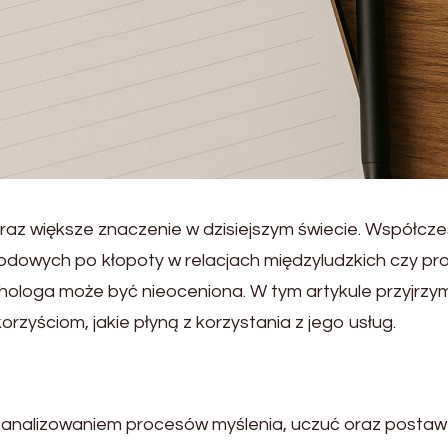
oraz większe znaczenie w dzisiejszym świecie. Współcz
odowych po kłopoty w relacjach międzyludzkich czy pr
hologa może być nieoceniona. W tym artykule przyjrzym
orzyściom, jakie płyną z korzystania z jego usług.
ę analizowaniem procesów myślenia, uczuć oraz postaw