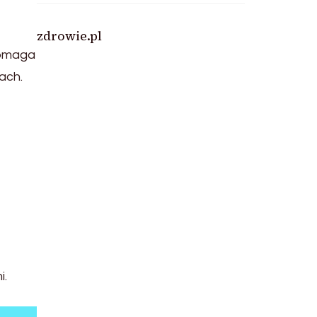
zdrowie.pl
pomaga
ach.
i.