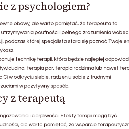
ie z psychologiem?
pewne obawy, ale warto pamiętać, że terapeuta to
do utrzymywania poufności i pełnego zrozumienia wobec
, podczas której specjalista stara się poznać Twoje e
rykasz.
nuje technikę terapii, która będzie najlepiej odpowia
widualna, terapia par, terapia rodzinna lub nawet ter
Ci w odkryciu siebie, radzeniu sobie z trudnymi
czuciami w pozytywny sposób.
cy z terapeutą
gażowania i cierpliwości. Efekty terapii mogą być
trudności, ale warto pamiętać, że wsparcie terapeutycz