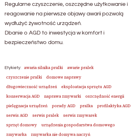
Regularne czyszczenie, oszczędne użytkowanie i
reagowanie na pierwsze objawy awarii pozwolą
wydłużyć żywotność urządzeń.
Dbanie o AGD to inwestycja w komfort i
bezpieczeństwo domu.
awaria silnika pralki
awarie pralek
Etykiety:
czyszczenie pralki
domowe naprawy
długowieczność urządzeń
eksploatacja sprzętu AGD
konserwacja AGD
naprawa zmywarki
oszczędność energii
pielęgnacja urządzeń
porady AGD
pralka
profilaktyka AGD
serwis AGD
serwis pralek
serwis zmywarek
sprzęt domowy
urządzenia gospodarstwa domowego
zmywarka
zmywarka nie domywa naczyń