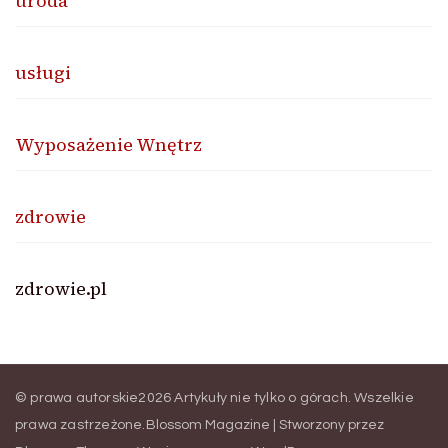
uroda
usługi
Wyposażenie Wnętrz
zdrowie
zdrowie.pl
© prawa autorskie2026
Artykuły nie tylko o górach
. Wszelkie
prawa zastrzeżone.
Blossom Magazine | Stworzony przez