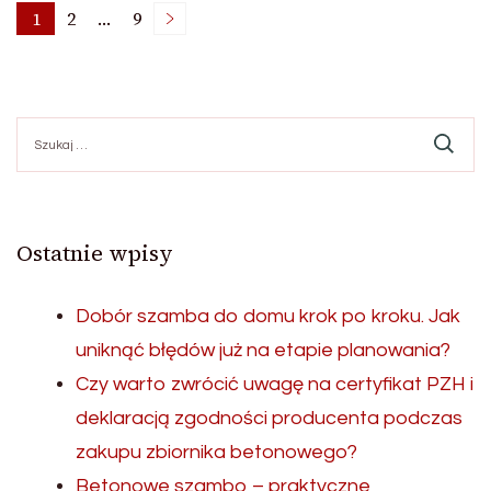
Stronicowanie
1
2
…
9
Strona
Strona
Strona
wpisów
Szukaj:
Ostatnie wpisy
Dobór szamba do domu krok po kroku. Jak
uniknąć błędów już na etapie planowania?
Czy warto zwrócić uwagę na certyfikat PZH i
deklaracją zgodności producenta podczas
zakupu zbiornika betonowego?
Betonowe szambo – praktyczne